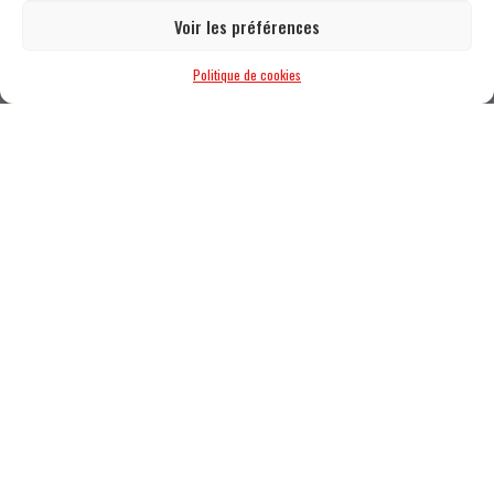
Voir les préférences
Politique de cookies
ROSNY-SOUS-BOIS (93)
CONCEPTION ET EXÉCUTION
Construction d’un immeuble collectif de 76
logements
2013